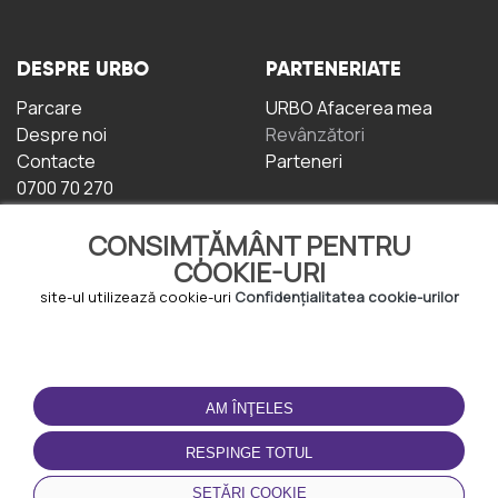
DESPRE URBO
PARTENERIATE
Parcare
URBO Afacerea mea
Despre noi
Revânzători
Contacte
Parteneri
0700 70 270
CONSIMȚĂMÂNT PENTRU
COOKIE-URI
site-ul utilizează cookie-uri
Confidențialitatea cookie-urilor
TERMENI DE UTILIZARE
DESCĂRCAȚI
APLICAȚIA
AM ÎNŢELES
Termeni și condiții
Politica de
RESPINGE TOTUL
Confidențialitate
Politica de cookie-uri
SETĂRI COOKIE