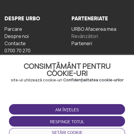
DESPRE URBO
PARTENERIATE
Parcare
URBO Afacerea mea
Despre noi
Revânzători
Contacte
Parteneri
0700 70 270
CONSIMȚĂMÂNT PENTRU
COOKIE-URI
site-ul utilizează cookie-uri
Confidențialitatea cookie-urilor
TERMENI DE UTILIZARE
DESCĂRCAȚI
APLICAȚIA
AM ÎNŢELES
Termeni și condiții
Politica de
RESPINGE TOTUL
Confidențialitate
Politica de cookie-uri
SETĂRI COOKIE