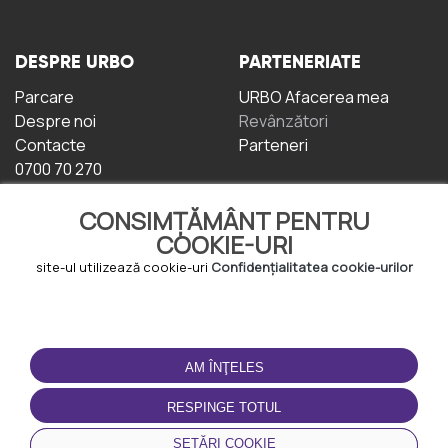
DESPRE URBO
PARTENERIATE
Parcare
URBO Afacerea mea
Despre noi
Revânzători
Contacte
Parteneri
0700 70 270
CONSIMȚĂMÂNT PENTRU
COOKIE-URI
site-ul utilizează cookie-uri
Confidențialitatea cookie-urilor
TERMENI DE UTILIZARE
DESCĂRCAȚI
APLICAȚIA
AM ÎNŢELES
Termeni și condiții
Politica de
RESPINGE TOTUL
Confidențialitate
Politica de cookie-uri
SETĂRI COOKIE