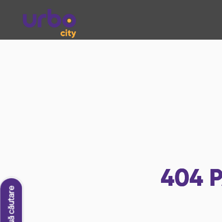
404
P
O nouă căutare