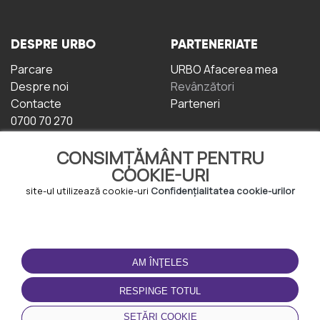
DESPRE URBO
PARTENERIATE
Parcare
URBO Afacerea mea
Despre noi
Revânzători
Contacte
Parteneri
0700 70 270
CONSIMȚĂMÂNT PENTRU
COOKIE-URI
site-ul utilizează cookie-uri
Confidențialitatea cookie-urilor
TERMENI DE UTILIZARE
DESCĂRCAȚI
APLICAȚIA
AM ÎNŢELES
Termeni și condiții
Politica de
RESPINGE TOTUL
Confidențialitate
Politica de cookie-uri
SETĂRI COOKIE