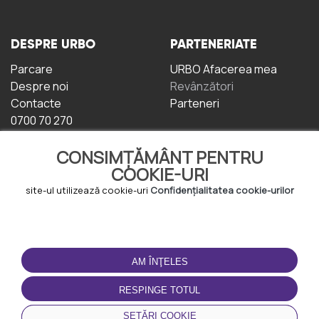
DESPRE URBO
PARTENERIATE
Parcare
URBO Afacerea mea
Despre noi
Revânzători
Contacte
Parteneri
0700 70 270
CONSIMȚĂMÂNT PENTRU
COOKIE-URI
site-ul utilizează cookie-uri
Confidențialitatea cookie-urilor
TERMENI DE UTILIZARE
DESCĂRCAȚI
APLICAȚIA
AM ÎNŢELES
Termeni și condiții
Politica de
RESPINGE TOTUL
Confidențialitate
Politica de cookie-uri
SETĂRI COOKIE