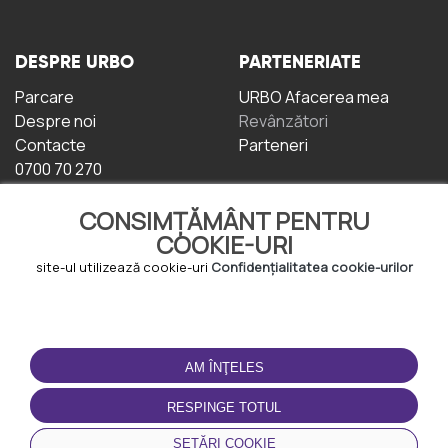
DESPRE URBO
PARTENERIATE
Parcare
URBO Afacerea mea
Despre noi
Revânzători
Contacte
Parteneri
0700 70 270
CONSIMȚĂMÂNT PENTRU
COOKIE-URI
site-ul utilizează cookie-uri
Confidențialitatea cookie-urilor
TERMENI DE UTILIZARE
DESCĂRCAȚI
APLICAȚIA
AM ÎNŢELES
Termeni și condiții
Politica de
RESPINGE TOTUL
Confidențialitate
Politica de cookie-uri
SETĂRI COOKIE