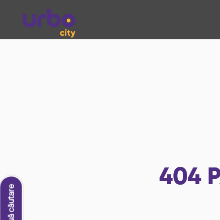
404
P
O nouă căutare