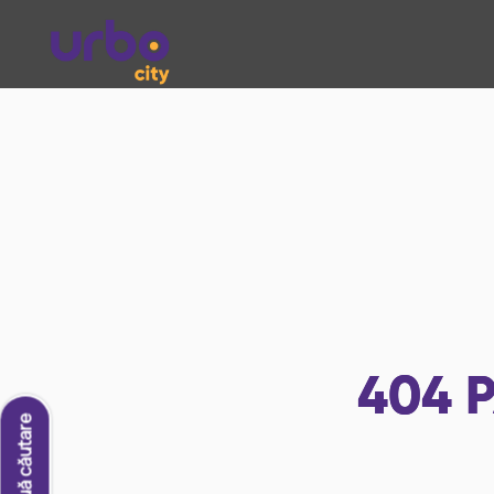
404
P
O nouă căutare