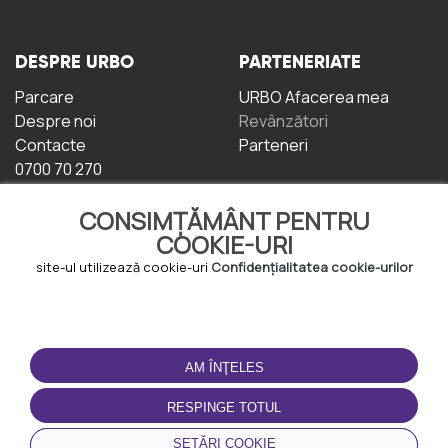
DESPRE URBO
PARTENERIATE
Parcare
URBO Afacerea mea
Despre noi
Revânzători
Contacte
Parteneri
0700 70 270
CONSIMȚĂMÂNT PENTRU
COOKIE-URI
site-ul utilizează cookie-uri
Confidențialitatea cookie-urilor
TERMENI DE UTILIZARE
DESCĂRCAȚI
APLICAȚIA
AM ÎNŢELES
Termeni și condiții
Politica de
RESPINGE TOTUL
Confidențialitate
Politica de cookie-uri
SETĂRI COOKIE