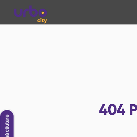
404
P
O nouă căutare