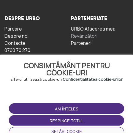
DESPRE URBO
PARTENERIATE
Parcare
URBO Afacerea mea
Despre noi
Revânzători
Contacte
Parteneri
0700 70 270
CONSIMȚĂMÂNT PENTRU
COOKIE-URI
site-ul utilizează cookie-uri
Confidențialitatea cookie-urilor
TERMENI DE UTILIZARE
DESCĂRCAȚI
APLICAȚIA
AM ÎNŢELES
Termeni și condiții
Politica de
RESPINGE TOTUL
Confidențialitate
Politica de cookie-uri
SETĂRI COOKIE