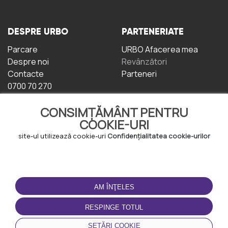
DESPRE URBO
PARTENERIATE
Parcare
URBO Afacerea mea
Despre noi
Revânzători
Contacte
Parteneri
0700 70 270
CONSIMȚĂMÂNT PENTRU
COOKIE-URI
site-ul utilizează cookie-uri
Confidențialitatea cookie-urilor
TERMENI DE UTILIZARE
DESCĂRCAȚI
APLICAȚIA
AM ÎNŢELES
Termeni și condiții
Politica de
RESPINGE TOTUL
Confidențialitate
Politica de cookie-uri
SETĂRI COOKIE