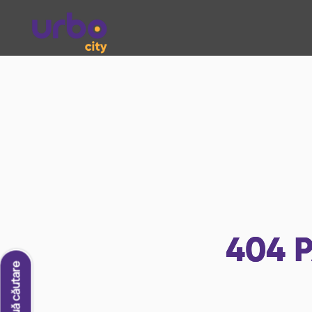
404
P
O nouă căutare