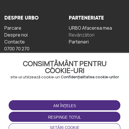
DESPRE URBO
PARTENERIATE
Parcare
URBO Afacerea mea
Despre noi
Revânzători
Contacte
Parteneri
0700 70 270
CONSIMȚĂMÂNT PENTRU
COOKIE-URI
site-ul utilizează cookie-uri
Confidențialitatea cookie-urilor
TERMENI DE UTILIZARE
DESCĂRCAȚI
APLICAȚIA
AM ÎNŢELES
Termeni și condiții
Politica de
RESPINGE TOTUL
Confidențialitate
Politica de cookie-uri
SETĂRI COOKIE