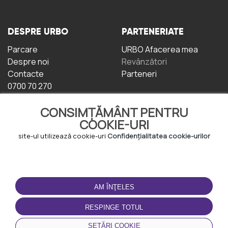
DESPRE URBO
PARTENERIATE
Parcare
URBO Afacerea mea
Despre noi
Revânzători
Contacte
Parteneri
0700 70 270
CONSIMȚĂMÂNT PENTRU
COOKIE-URI
site-ul utilizează cookie-uri
Confidențialitatea cookie-urilor
TERMENI DE UTILIZARE
DESCĂRCAȚI
APLICAȚIA
AM ÎNŢELES
Termeni și condiții
Politica de
RESPINGE TOTUL
Confidențialitate
Politica de cookie-uri
SETĂRI COOKIE