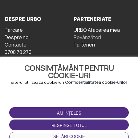
DESPRE URBO
PARTENERIATE
Parcare
URBO Afacerea mea
Despre noi
Revânzători
Contacte
Parteneri
0700 70 270
CONSIMȚĂMÂNT PENTRU
COOKIE-URI
site-ul utilizează cookie-uri
Confidențialitatea cookie-urilor
TERMENI DE UTILIZARE
DESCĂRCAȚI
APLICAȚIA
AM ÎNŢELES
Termeni și condiții
Politica de
RESPINGE TOTUL
Confidențialitate
Politica de cookie-uri
SETĂRI COOKIE