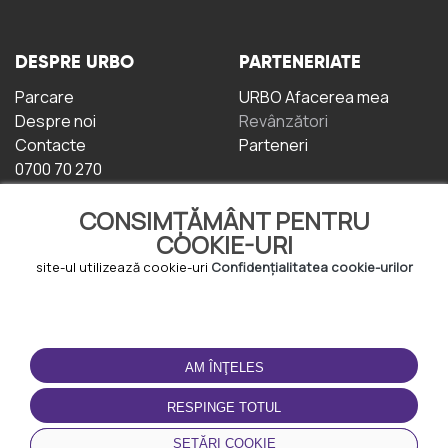
DESPRE URBO
PARTENERIATE
Parcare
URBO Afacerea mea
Despre noi
Revânzători
Contacte
Parteneri
0700 70 270
CONSIMȚĂMÂNT PENTRU
COOKIE-URI
site-ul utilizează cookie-uri
Confidențialitatea cookie-urilor
TERMENI DE UTILIZARE
DESCĂRCAȚI
APLICAȚIA
AM ÎNŢELES
Termeni și condiții
Politica de
RESPINGE TOTUL
Confidențialitate
Politica de cookie-uri
SETĂRI COOKIE