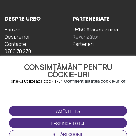
DESPRE URBO
PARTENERIATE
Parcare
URBO Afacerea mea
Despre noi
Revânzători
Contacte
Parteneri
0700 70 270
CONSIMȚĂMÂNT PENTRU
COOKIE-URI
site-ul utilizează cookie-uri
Confidențialitatea cookie-urilor
TERMENI DE UTILIZARE
DESCĂRCAȚI
APLICAȚIA
AM ÎNŢELES
Termeni și condiții
Politica de
RESPINGE TOTUL
Confidențialitate
Politica de cookie-uri
SETĂRI COOKIE