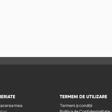
ERIATE
TERMENI DE UTILIZARE
facerea mea
Termeni și condiții
tori
Politica de Confidențialitate