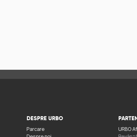
DESPRE URBO
PARTEN
Parcare
URBO A
Despre noi
Revânză