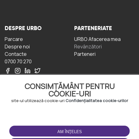
DESPRE URBO
PARTENERIATE
Parcare
URBO Afacerea mea
Despre noi
Revânzători
Contacte
Parteneri
0700 70 270
CONSIMȚĂMÂNT PENTRU
COOKIE-URI
site-ul utilizează cookie-uri
Confidențialitatea cookie-urilor
TERMENI DE UTILIZARE
DESCĂRCAȚI
APLICAȚIA
Termeni și condiții
AM ÎNŢELES
Politica de
Confidențialitate