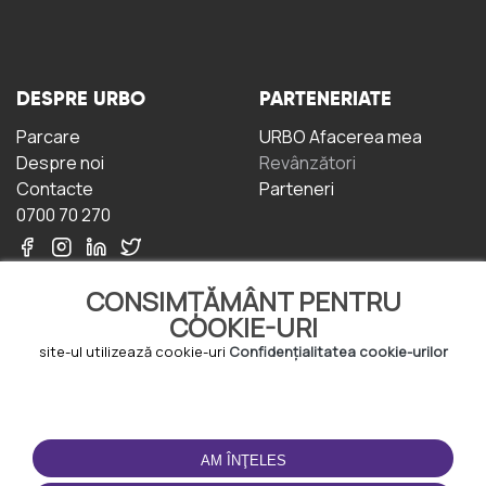
DESPRE URBO
PARTENERIATE
Parcare
URBO Afacerea mea
Despre noi
Revânzători
Contacte
Parteneri
0700 70 270
CONSIMȚĂMÂNT PENTRU
COOKIE-URI
site-ul utilizează cookie-uri
Confidențialitatea cookie-urilor
TERMENI DE UTILIZARE
DESCĂRCAȚI
APLICAȚIA
Termeni și condiții
AM ÎNŢELES
Politica de
Confidențialitate