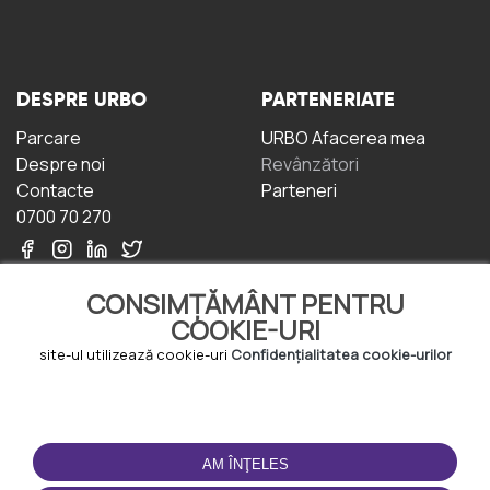
DESPRE URBO
PARTENERIATE
Parcare
URBO Afacerea mea
Despre noi
Revânzători
Contacte
Parteneri
0700 70 270
CONSIMȚĂMÂNT PENTRU
COOKIE-URI
site-ul utilizează cookie-uri
Confidențialitatea cookie-urilor
TERMENI DE UTILIZARE
DESCĂRCAȚI
APLICAȚIA
Termeni și condiții
AM ÎNŢELES
Politica de
Confidențialitate