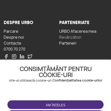
DESPRE URBO
PARTENERIATE
Parcare
URBO Afacerea mea
Despre noi
Revânzători
Contacte
Parteneri
0700 70 270
CONSIMȚĂMÂNT PENTRU
COOKIE-URI
site-ul utilizează cookie-uri
Confidențialitatea cookie-urilor
TERMENI DE UTILIZARE
DESCĂRCAȚI
APLICAȚIA
Termeni și condiții
AM ÎNŢELES
Politica de
Confidențialitate