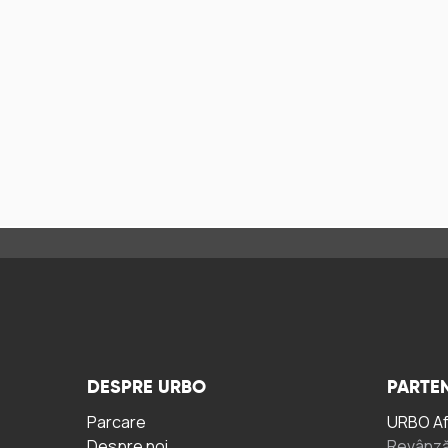
DESPRE URBO
PARTEN
Parcare
URBO A
Despre noi
Revânză