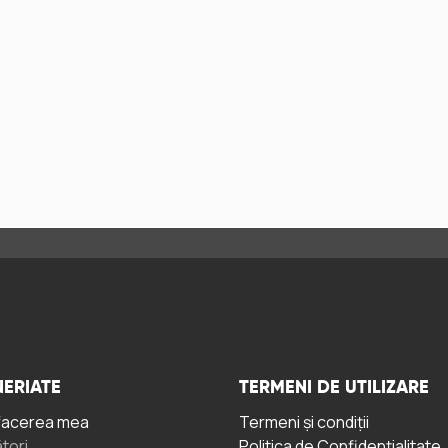
ERIATE
TERMENI DE UTILIZARE
facerea mea
Termeni și condiții
tori
Politica de Confidențialitate