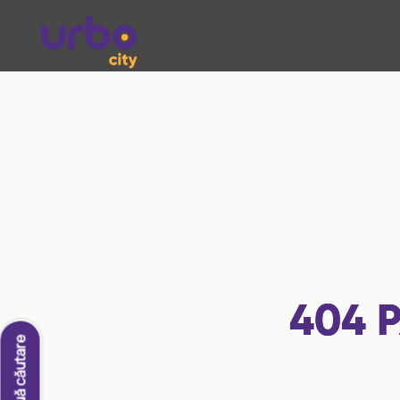
404
P
O nouă căutare