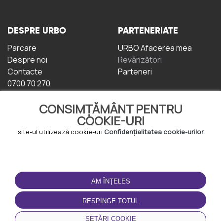
DESPRE URBO
PARTENERIATE
Parcare
URBO Afacerea mea
Despre noi
Revânzători
Contacte
Parteneri
0700 70 270
CONSIMȚĂMÂNT PENTRU
COOKIE-URI
site-ul utilizează cookie-uri
Confidențialitatea cookie-urilor
TERMENI DE UTILIZARE
DESCĂRCAȚI
APLICAȚIA
AM ÎNŢELES
Termeni și condiții
Politica de
RESPINGE TOTUL
Confidențialitate
Politica de cookie-uri
SETĂRI COOKIE