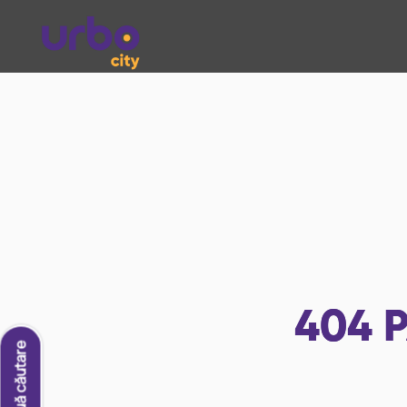
404
P
O nouă căutare