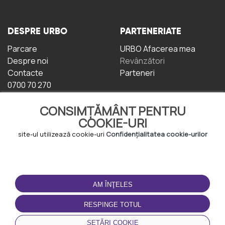
DESPRE URBO
PARTENERIATE
Parcare
URBO Afacerea mea
Despre noi
Revânzători
Contacte
Parteneri
0700 70 270
CONSIMȚĂMÂNT PENTRU
COOKIE-URI
site-ul utilizează cookie-uri
Confidențialitatea cookie-urilor
TERMENI DE UTILIZARE
DESCĂRCAȚI
APLICAȚIA
AM ÎNŢELES
Termeni și condiții
Politica de
RESPINGE TOTUL
Confidențialitate
Politica de cookie-uri
SETĂRI COOKIE