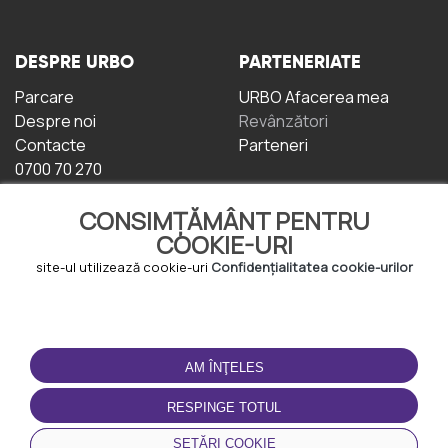
DESPRE URBO
PARTENERIATE
Parcare
URBO Afacerea mea
Despre noi
Revânzători
Contacte
Parteneri
0700 70 270
CONSIMȚĂMÂNT PENTRU
COOKIE-URI
site-ul utilizează cookie-uri
Confidențialitatea cookie-urilor
TERMENI DE UTILIZARE
DESCĂRCAȚI
APLICAȚIA
AM ÎNŢELES
Termeni și condiții
Politica de
RESPINGE TOTUL
Confidențialitate
Politica de cookie-uri
SETĂRI COOKIE