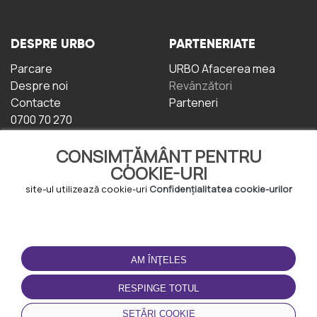
DESPRE URBO
PARTENERIATE
Parcare
URBO Afacerea mea
Despre noi
Revânzători
Contacte
Parteneri
0700 70 270
CONSIMȚĂMÂNT PENTRU
COOKIE-URI
site-ul utilizează cookie-uri
Confidențialitatea cookie-urilor
TERMENI DE UTILIZARE
DESCĂRCAȚI
APLICAȚIA
AM ÎNŢELES
Termeni și condiții
Politica de
RESPINGE TOTUL
Confidențialitate
Politica de cookie-uri
SETĂRI COOKIE