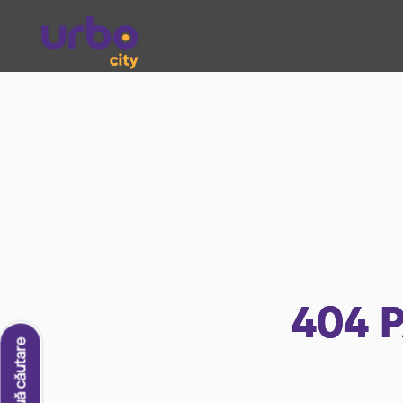
404
P
O nouă căutare