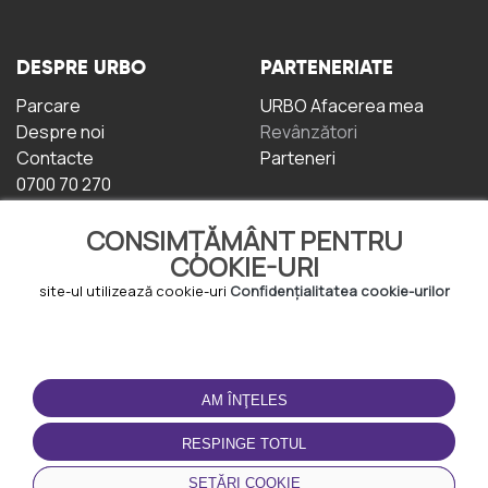
DESPRE URBO
PARTENERIATE
Parcare
URBO Afacerea mea
Despre noi
Revânzători
Contacte
Parteneri
0700 70 270
CONSIMȚĂMÂNT PENTRU
COOKIE-URI
site-ul utilizează cookie-uri
Confidențialitatea cookie-urilor
TERMENI DE UTILIZARE
DESCĂRCAȚI
APLICAȚIA
AM ÎNŢELES
Termeni și condiții
Politica de
RESPINGE TOTUL
Confidențialitate
Politica de cookie-uri
SETĂRI COOKIE