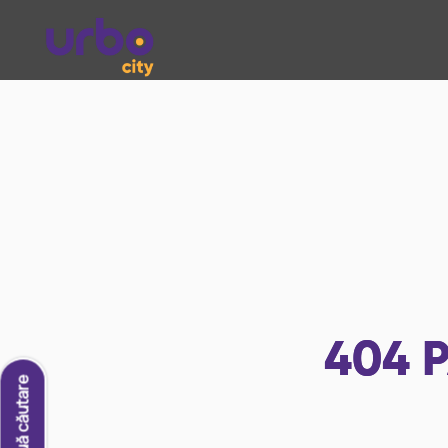
404
P
O nouă căutare