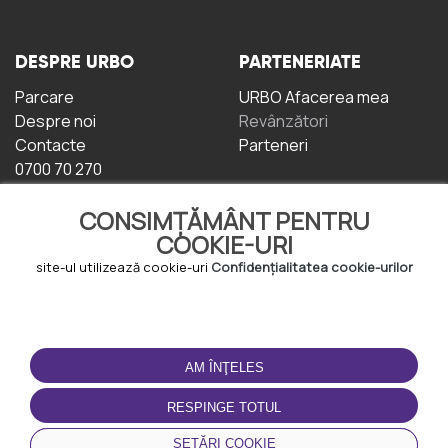
DESPRE URBO
PARTENERIATE
Parcare
URBO Afacerea mea
Despre noi
Revânzători
Contacte
Parteneri
0700 70 270
CONSIMȚĂMÂNT PENTRU
COOKIE-URI
site-ul utilizează cookie-uri
Confidențialitatea cookie-urilor
TERMENI DE UTILIZARE
DESCĂRCAȚI
APLICAȚIA
AM ÎNŢELES
Termeni și condiții
Politica de
RESPINGE TOTUL
Confidențialitate
Politica de cookie-uri
SETĂRI COOKIE