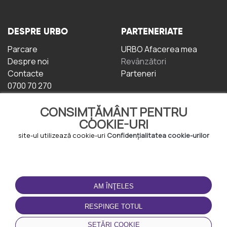
DESPRE URBO
PARTENERIATE
Parcare
URBO Afacerea mea
Despre noi
Revânzători
Contacte
Parteneri
0700 70 270
CONSIMȚĂMÂNT PENTRU
COOKIE-URI
site-ul utilizează cookie-uri
Confidențialitatea cookie-urilor
TERMENI DE UTILIZARE
DESCĂRCAȚI
APLICAȚIA
AM ÎNŢELES
Termeni și condiții
Politica de
RESPINGE TOTUL
Confidențialitate
Politica de cookie-uri
SETĂRI COOKIE