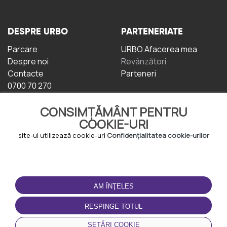
DESPRE URBO
PARTENERIATE
Parcare
URBO Afacerea mea
Despre noi
Revânzători
Contacte
Parteneri
0700 70 270
CONSIMȚĂMÂNT PENTRU
COOKIE-URI
site-ul utilizează cookie-uri
Confidențialitatea cookie-urilor
TERMENI DE UTILIZARE
DESCĂRCAȚI
APLICAȚIA
AM ÎNŢELES
Termeni și condiții
Politica de
RESPINGE TOTUL
Confidențialitate
Politica de cookie-uri
SETĂRI COOKIE