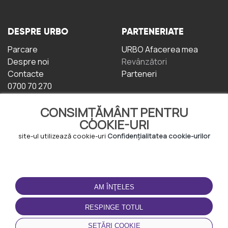
DESPRE URBO
PARTENERIATE
Parcare
URBO Afacerea mea
Despre noi
Revânzători
Contacte
Parteneri
0700 70 270
CONSIMȚĂMÂNT PENTRU
COOKIE-URI
site-ul utilizează cookie-uri
Confidențialitatea cookie-urilor
TERMENI DE UTILIZARE
DESCĂRCAȚI
APLICAȚIA
AM ÎNŢELES
Termeni și condiții
Politica de
RESPINGE TOTUL
Confidențialitate
Politica de cookie-uri
SETĂRI COOKIE