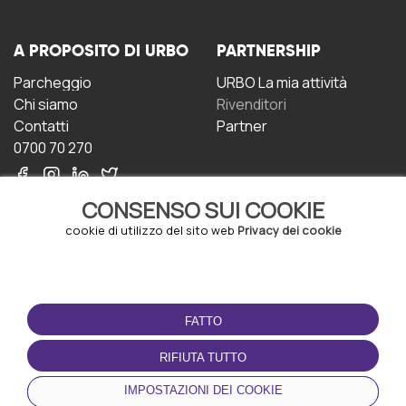
A PROPOSITO DI URBO
PARTNERSHIP
Parcheggio
URBO La mia attività
Chi siamo
Rivenditori
Contatti
Partner
0700 70 270
CONSENSO SUI COOKIE
cookie di utilizzo del sito web
Privacy dei cookie
CONDIZIONI D'USO
SCARICA L'APP
FATTO
Termini e Condizioni
Politica sulla riservatezza
RIFIUTA TUTTO
Gestione dei Cookie
IMPOSTAZIONI DEI COOKIE
Accordo per gli utenti