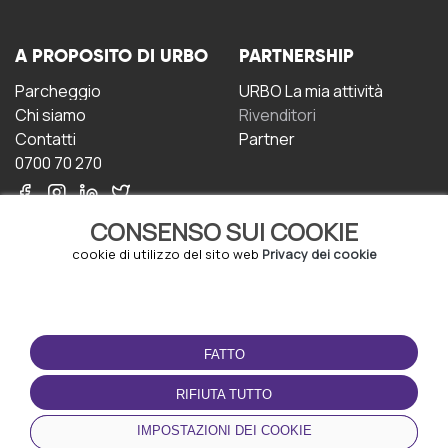
A PROPOSITO DI URBO
PARTNERSHIP
Parcheggio
URBO La mia attività
Chi siamo
Rivenditori
Contatti
Partner
0700 70 270
CONSENSO SUI COOKIE
cookie di utilizzo del sito web
Privacy dei cookie
CONDIZIONI D'USO
SCARICA L'APP
FATTO
Termini e Condizioni
Politica sulla riservatezza
RIFIUTA TUTTO
Gestione dei Cookie
IMPOSTAZIONI DEI COOKIE
Accordo per gli utenti