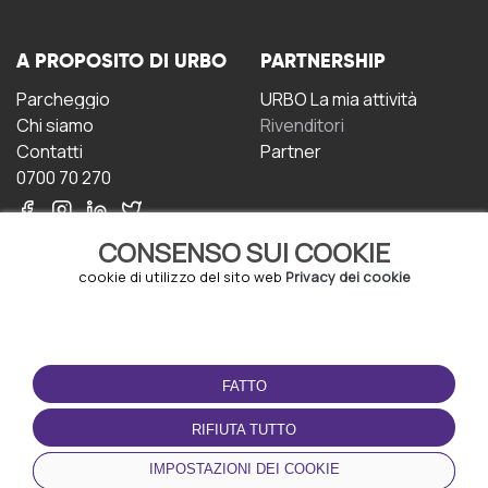
A PROPOSITO DI URBO
PARTNERSHIP
Parcheggio
URBO La mia attività
Chi siamo
Rivenditori
Contatti
Partner
0700 70 270
CONSENSO SUI COOKIE
cookie di utilizzo del sito web
Privacy dei cookie
CONDIZIONI D'USO
SCARICA L'APP
FATTO
Termini e Condizioni
Politica sulla riservatezza
RIFIUTA TUTTO
Gestione dei Cookie
IMPOSTAZIONI DEI COOKIE
Accordo per gli utenti