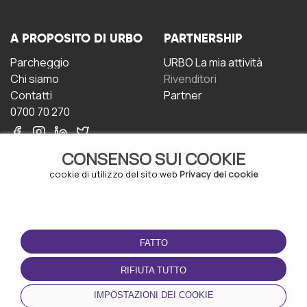
A PROPOSITO DI URBO
PARTNERSHIP
Parcheggio
URBO La mia attività
Chi siamo
Rivenditori
Contatti
Partner
0700 70 270
CONSENSO SUI COOKIE
cookie di utilizzo del sito web
Privacy dei cookie
CONDIZIONI D'USO
SCARICA L'APP
FATTO
Termini e Condizioni
Politica sulla riservatezza
RIFIUTA TUTTO
Gestione dei Cookie
IMPOSTAZIONI DEI COOKIE
Accordo per gli utenti