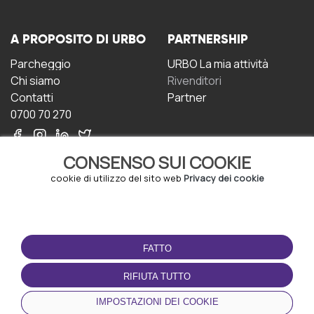
A PROPOSITO DI URBO
PARTNERSHIP
Parcheggio
URBO La mia attività
Chi siamo
Rivenditori
Contatti
Partner
0700 70 270
CONSENSO SUI COOKIE
cookie di utilizzo del sito web
Privacy dei cookie
CONDIZIONI D'USO
SCARICA L'APP
FATTO
Termini e Condizioni
Politica sulla riservatezza
RIFIUTA TUTTO
Gestione dei Cookie
IMPOSTAZIONI DEI COOKIE
Accordo per gli utenti