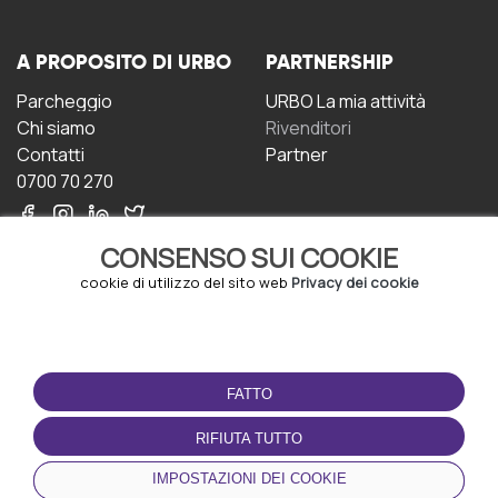
A PROPOSITO DI URBO
PARTNERSHIP
Parcheggio
URBO La mia attività
Chi siamo
Rivenditori
Contatti
Partner
0700 70 270
CONSENSO SUI COOKIE
cookie di utilizzo del sito web
Privacy dei cookie
CONDIZIONI D'USO
SCARICA L'APP
FATTO
Termini e Condizioni
Politica sulla riservatezza
RIFIUTA TUTTO
Gestione dei Cookie
IMPOSTAZIONI DEI COOKIE
Accordo per gli utenti