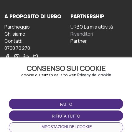
A PROPOSITO DI URBO
PARTNERSHIP
Parcheggio
URBO La mia attività
Chi siamo
Rivenditori
Contatti
Partner
0700 70 270
CONSENSO SUI COOKIE
cookie di utilizzo del sito web
Privacy dei cookie
CONDIZIONI D'USO
SCARICA L'APP
FATTO
Termini e Condizioni
Politica sulla riservatezza
RIFIUTA TUTTO
Gestione dei Cookie
IMPOSTAZIONI DEI COOKIE
Accordo per gli utenti