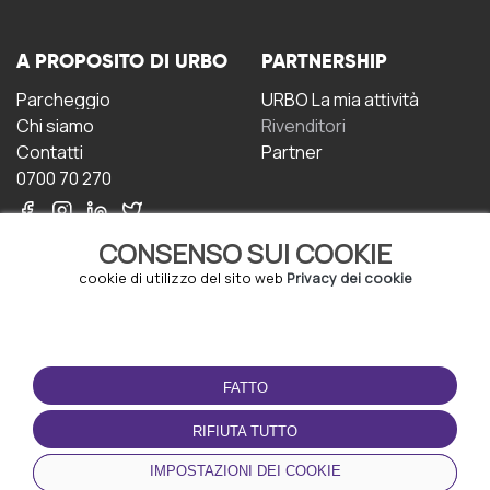
A PROPOSITO DI URBO
PARTNERSHIP
Parcheggio
URBO La mia attività
Chi siamo
Rivenditori
Contatti
Partner
0700 70 270
CONSENSO SUI COOKIE
cookie di utilizzo del sito web
Privacy dei cookie
CONDIZIONI D'USO
SCARICA L'APP
FATTO
Termini e Condizioni
Politica sulla riservatezza
RIFIUTA TUTTO
Gestione dei Cookie
IMPOSTAZIONI DEI COOKIE
Accordo per gli utenti