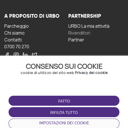
A PROPOSITO DI URBO
PARTNERSHIP
Parcheggio
URBO La mia attività
Chi siamo
Rivenditori
Contatti
Partner
0700 70 270
CONSENSO SUI COOKIE
cookie di utilizzo del sito web
Privacy dei cookie
CONDIZIONI D'USO
SCARICA L'APP
FATTO
Termini e Condizioni
Politica sulla riservatezza
RIFIUTA TUTTO
Gestione dei Cookie
IMPOSTAZIONI DEI COOKIE
Accordo per gli utenti