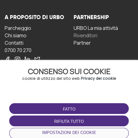
A PROPOSITO DI URBO
PARTNERSHIP
Parcheggio
URBO La mia attività
Chi siamo
Rivenditori
Contatti
Partner
0700 70 270
CONSENSO SUI COOKIE
cookie di utilizzo del sito web
Privacy dei cookie
CONDIZIONI D'USO
SCARICA L'APP
FATTO
Termini e Condizioni
Politica sulla riservatezza
RIFIUTA TUTTO
Gestione dei Cookie
IMPOSTAZIONI DEI COOKIE
Accordo per gli utenti