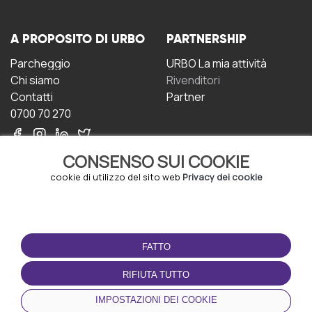
A PROPOSITO DI URBO
PARTNERSHIP
Parcheggio
URBO La mia attività
Chi siamo
Rivenditori
Contatti
Partner
0700 70 270
CONSENSO SUI COOKIE
cookie di utilizzo del sito web
Privacy dei cookie
CONDIZIONI D'USO
SCARICA L'APP
FATTO
Termini e Condizioni
Politica sulla riservatezza
RIFIUTA TUTTO
Gestione dei Cookie
IMPOSTAZIONI DEI COOKIE
Accordo per gli utenti