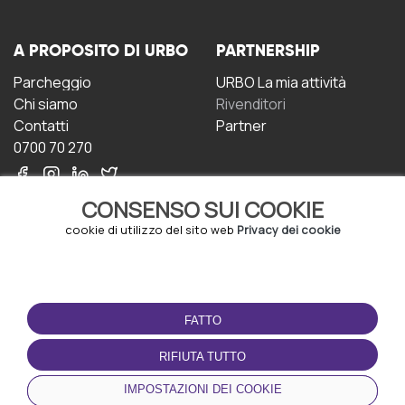
A PROPOSITO DI URBO
PARTNERSHIP
Parcheggio
URBO La mia attività
Chi siamo
Rivenditori
Contatti
Partner
0700 70 270
CONSENSO SUI COOKIE
cookie di utilizzo del sito web
Privacy dei cookie
CONDIZIONI D'USO
SCARICA L'APP
FATTO
Termini e Condizioni
Politica sulla riservatezza
RIFIUTA TUTTO
Gestione dei Cookie
IMPOSTAZIONI DEI COOKIE
Accordo per gli utenti